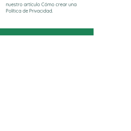
nuestro artículo
Cómo crear una
Política de Privacidad
.
Escleral Visión por
Daniel Torres
Mail:
info@centroonevision.com
Tel:
96 901 3332
Obtén mis consejos sobre tu visión